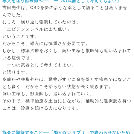
導入を迷う獣医師へ──「一つの武器として考えてもよい」
吉田先生は、CBDを夢のような薬として語ることはありませ
んでした。
むしろ、繰り返し強調していたのは、
「エビデンスレベルはまだ低い」
ということです。
だからこそ、導入には慎重さが必要です。
しかし、標準治療を尽くし、飼い主様も獣医師も追い込まれて
いる症例では、
「一つの武器として考えてもよい」
と語ります。
皮膚科や整形外科は、動物がすぐに命を落とす疾患ではないこ
とも多く、だからこそ治らない状態が長く続きます。
飼い主様も、獣医師も、追い込まれていく。
その中で、標準治療を土台にしながら、補助的な選択肢を持つ
ことは、診療を続ける力になります。
協会に期待すること──「効かないサプリ」で終わらせないため