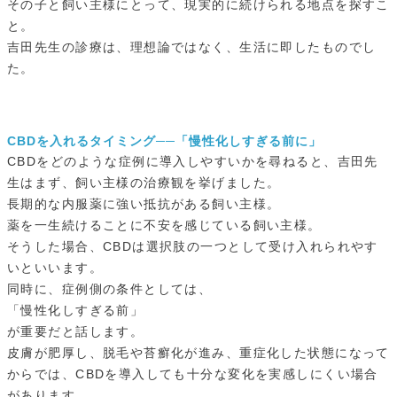
その子と飼い主様にとって、現実的に続けられる地点を探すこ
と。
吉田先生の診療は、理想論ではなく、生活に即したものでし
た。
CBDを入れるタイミング──「慢性化しすぎる前に」
CBDをどのような症例に導入しやすいかを尋ねると、吉田先
生はまず、飼い主様の治療観を挙げました。
長期的な内服薬に強い抵抗がある飼い主様。
薬を一生続けることに不安を感じている飼い主様。
そうした場合、CBDは選択肢の一つとして受け入れられやす
いといいます。
同時に、症例側の条件としては、
「慢性化しすぎる前」
が重要だと話します。
皮膚が肥厚し、脱毛や苔癬化が進み、重症化した状態になって
からでは、CBDを導入しても十分な変化を実感しにくい場合
があります。