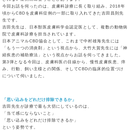
今回お話を伺ったのは、皮膚科診療に長く取り組み、2018年
頃からCBDを皮膚科症例の一部に取り入れてきた吉田昌則先
生です。
吉田先生は、日本獣医皮膚科学会認定医として、複数の動物病
院で皮膚科診療を担当されています。
日本アニマルCBD協会として、これまで中村雄海先生には
「もう一つの消炎剤」という視点から、大竹大賀先生には「神
経疾患の補助療法」という視点からお話を伺ってきました。
第3弾となる今回は、皮膚科医の目線から、慢性皮膚疾患、痒
み、行動、飼い主様との関係、そしてCBDの臨床的位置づけ
について伺いました。
「
思い込みをどれだけ排除できるか
」
吉田先生が診療で最も大切にしているのは、
「当て感にならないこと」
「思い込みをどれだけ排除できるか」
という姿勢です。