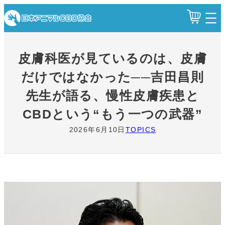
内
容
を
ス
皮膚科医が見ているのは、皮膚
キ
ッ
だけではなかった──吉田昌則
プ
先生が語る、慢性皮膚疾患と
CBDという“もう一つの武器”
2026年6月10日
TOPICS