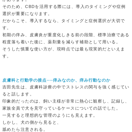
そのため、CBDを活用する際には、導入のタイミングや症例
選択が重要になります。
だからこそ、導入するなら、タイミングと症例選択が大切で
す。
初期の痒み、皮膚炎が重度化しきる前の段階、標準治療である
程度落ち着いた後に、薬剤量を減らす補助として用いる。
そうした慎重な使い方が、現時点では最も現実的だといえま
す。
皮膚科と行動学の接点──痒みなのか、痒み行動なのか
吉田先生は、皮膚科診療の中でストレスの関与を強く感じてい
ると話します。
印象的だったのは、飼い主様が非常に熱心に観察し、記録し、
家族全員で犬を見守っているケースについての話でした。
一見すると理想的な管理のようにも見えます。
しかし、犬の側から見ると、
舐めたら注意される。