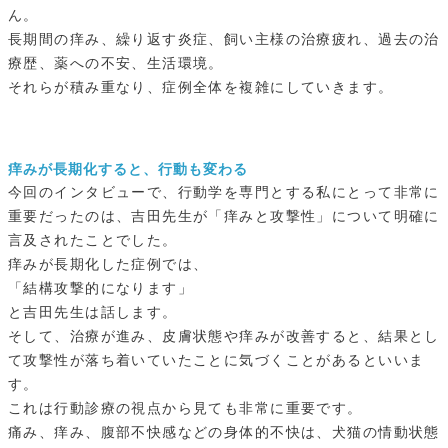
ん。
長期間の痒み、繰り返す炎症、飼い主様の治療疲れ、過去の治
療歴、薬への不安、生活環境。
それらが積み重なり、症例全体を複雑にしていきます。
痒みが長期化すると、行動も変わる
今回のインタビューで、行動学を専門とする私にとって非常に
重要だったのは、吉田先生が「痒みと攻撃性」について明確に
言及されたことでした。
痒みが長期化した症例では、
「結構攻撃的になります」
と吉田先生は話します。
そして、治療が進み、皮膚状態や痒みが改善すると、結果とし
て攻撃性が落ち着いていたことに気づくことがあるといいま
す。
これは行動診療の視点から見ても非常に重要です。
痛み、痒み、腹部不快感などの身体的不快は、犬猫の情動状態