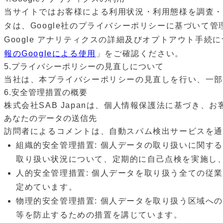
当サイトではお客様による利⽤状況・利⽤態様を調査・分
タは、Google社のプライバシーポリシーに基づいて
Google アナリティクスの詳細及びオプトアウト⼿続
報のGoogleによる使⽤
」をご確認ください。
5.プライバシーポリシーの⾒直しについて
当社は、本プライバシーポリシーの⾒直しを⾏い、⼀部
6.安全管理措置の概要
株式会社SAB Japanは、個⼈情報保護法に基づき
あなたのデータの送信先
訪問者によるコメントは、自動スパム検出サービスを通
組織的安全管理措置: 個⼈データの取り扱いに関す
取り扱い状況について、定期的に⾃⼰点検を実施し
⼈的安全管理措置: 個⼈データを取り扱う全ての従
定めています。
物理的安全管理措置: 個⼈データを取り扱う区域へ
等を防⽌するための措置を講じています。