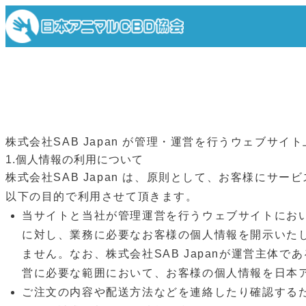
内
容
を
ス
キ
ッ
プ
株式会社SAB Japan が管理・運営を⾏うウェブ
1.個⼈情報の利⽤について
株式会社SAB Japan は、原則として、お客様に
以下の⽬的で利⽤させて頂きます。
当サイトと当社が管理運営を⾏うウェブサイトにお
に対し、業務に必要なお客様の個⼈情報を開⽰いた
ません。なお、株式会社SAB Japanが運営主体
営に必要な範囲において、お客様の個⼈情報を⽇本ア
ご注⽂の内容や配送⽅法などを連絡したり確認するた