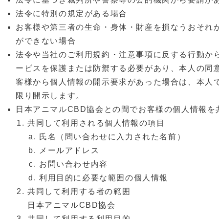
法令に特別の規定がある場合
お客様や第三者の⽣命・⾝体・財産を損なうおそれ
ができない場合
法令や当社のご利⽤規約・注意事項に反する⾏動か
ービスを保護または防禦する必要があり、本⼈の同
客様から個⼈情報の開⽰要求があった場合は、本⼈
限り開⽰します。
⽇本アニマルCBD協会との間でお客様の個⼈情報を
共同して利⽤される個⼈情報の項⽬
⽒名（問い合わせに⼊⼒された名前）
メールアドレス
お問い合わせ内容
利⽤⽬的に必要な範囲の個⼈情報
共同して利⽤する者の範囲
⽇本アニマルCBD協会
共同して利⽤する利⽤⽬的