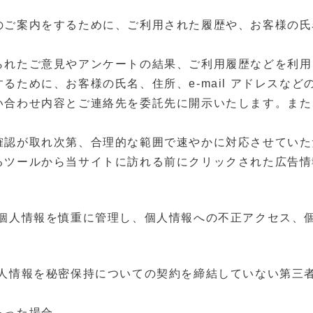
ご案内をするために、ご利⽤された履歴や、お客様の⽒名、
られたご意⾒やアンケートの結果、ご利⽤履歴などを利⽤
るために、お客様の⽒名、住所、e-mail アドレスな
い合わせ内容とご連絡先を委託先に開⽰いたします。また
確認が取れ次第、合理的な範囲で速やかに対応させていた
るツールから当サイトに訪れる前にクリックされた広告情
だいた個⼈情報を慎重に管理し、個⼈情報への不正アクセス
り、個⼈情報を秘密保持についての契約を締結していない第
あった場合