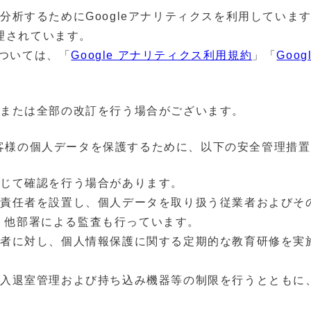
析するためにGoogleアナリティクスを利⽤しています
管理されています。
については、「
Google アナリティクス利⽤規約
」「
Goo
または全部の改訂を⾏う場合がございます。
、お客様の個⼈データを保護するために、以下の安全管理措
じて確認を行う場合があります。
る責任者を設置し、個⼈データを取り扱う従業者およびそ
、他部署による監査も⾏っています。
業者に対し、個⼈情報保護に関する定期的な教育研修を実
の⼊退室管理および持ち込み機器等の制限を⾏うとともに