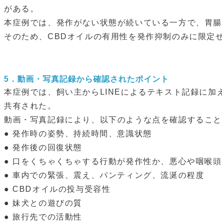
がある。
本症例では、発作がない状態が続いている一方で、胃
そのため、CBDオイルの有用性を発作抑制のみに限定
5．
動画・写真記録から確認されたポイント
本症例では、飼い主からLINEによるテキスト記録に
共有された。
動画・写真記録により、以下のような点を確認すること
● 発作時の姿勢、持続時間、意識状態
● 発作後の回復状態
● 口をくちゃくちゃする行動が発作性か、悪心や咽喉
● 車内での緊張、震え、パンティング、流涎の程度
● CBDオイルの投与受容性
● 妹犬との遊びの質
● 旅行先での活動性