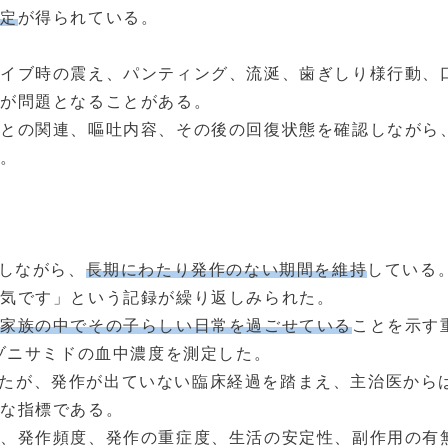
安定
が得られている。
ライブ時の震え、パンティング、流涎、歯ぎしり様行動、
別が問題となることがある。
との関連、嘔吐内容、その後の回復状態を確認しながら
た。
続しながら、
長期にわたり発作のない期間を維持
している
元気です」という記録が繰り返しみられた。
、
家族の中でその子らしい日常を過ごせている
ことを示す
るゾニサミドの血中濃度を測定した。
であったが、発作が出ていない臨床経過を踏まえ、主治医か
要な指標である。
、発作頻度、発作の重症度、生活の安定性、副作用の有