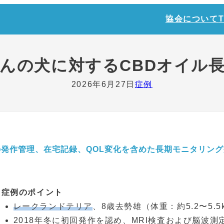
協会について
んの犬に対するCBDオイル
2026年6月27日
症例
発作管理、在宅記録、QOL変化を含めた長期モニタリング
症例のポイント
レークランドテリア
、8歳去勢雄（体重：約5.2〜5.5
2018年冬に初回発作を認め、MRI検査および脳波測