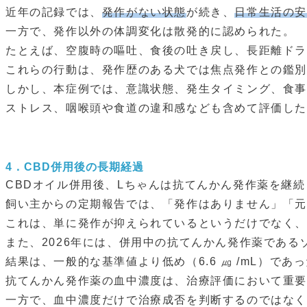
近年の記録では、
発作がない状態
が続き、
日常生活の
一方で、発作以外の体調変化は散発的に認められた。
たとえば、空腹時の嘔吐、食後の吐き戻し、長距離ド
これらの行動は、発作歴のある犬では焦点発作との鑑
しかし、本症例では、意識状態、発生タイミング、食事
ストレス、咽喉頭や食道の違和感なども含めて評価し
4．
CBD併用後の長期経過
CBDオイル併用後、Lちゃんは抗てんかん発作薬を継
飼い主からの定期報告では、「発作はありません」「
これは、単に発作が抑えられているというだけでなく
また、2026年には、併用中の抗てんかん発作薬であ
結果は、一般的な基準値より低め（6.6 ㎍ /mL）
抗てんかん発作薬の血中濃度は、治療評価において重
一方で、血中濃度だけで治療成否を判断するのではなく