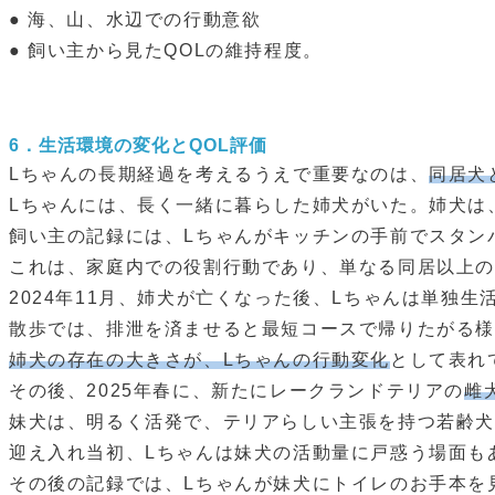
● 海、山、水辺での行動意欲
● 飼い主から見たQOLの維持程度。
6．
生活環境の変化とQOL評価
Lちゃんの長期経過を考えるうえで重要なのは、
同居犬
Lちゃんには、長く一緒に暮らした姉犬がいた。姉犬は
飼い主の記録には、Lちゃんがキッチンの手前でスタン
これは、家庭内での役割行動であり、単なる同居以上
2024年11月、姉犬が亡くなった後、Lちゃんは単独生
散歩では、排泄を済ませると最短コースで帰りたがる
姉犬の存在の大きさが、Lちゃんの行動変化
として表れ
その後、2025年春に、新たにレークランドテリアの
雌
妹犬は、明るく活発で、テリアらしい主張を持つ若齢犬
迎え入れ当初、Lちゃんは妹犬の活動量に戸惑う場面も
その後の記録では、Lちゃんが妹犬にトイレのお手本を