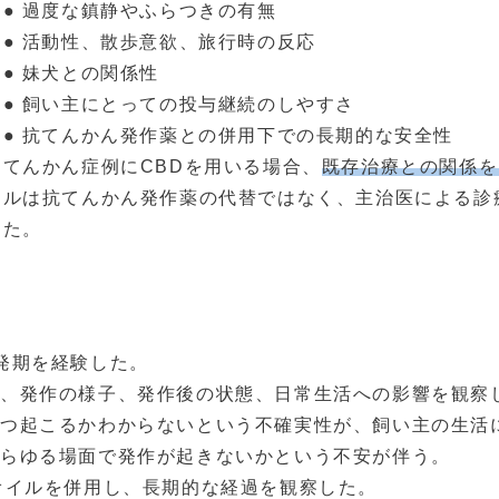
● 過度な鎮静やふらつきの有無
● 活動性、散歩意欲、旅行時の反応
● 妹犬との関係性
● 飼い主にとっての投与継続のしやすさ
● 抗てんかん発作薬との併用下での長期的な安全性
てんかん症例にCBDを用いる場合、
既存治療との関係を
ルは抗てんかん発作薬の代替ではなく、主治医による診
た。
発期を経験した。
ら、発作の様子、発作後の状態、日常生活への影響を観察
いつ起こるかわからないという不確実性が、飼い主の生活
あらゆる場面で発作が起きないかという不安が伴う。
オイルを併用し、長期的な経過を観察した。