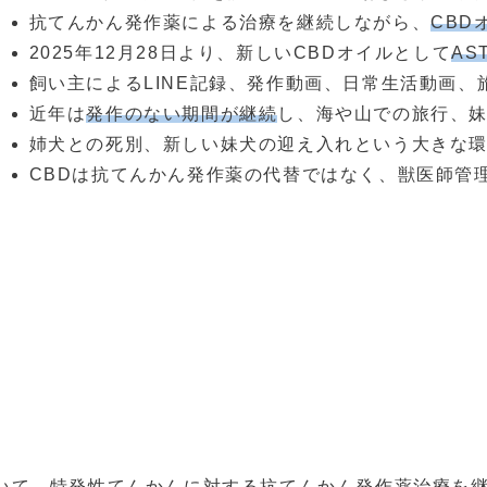
抗てんかん発作薬による治療を継続しながら、
CBD
2025年12月28日より、新しいCBDオイルとして
AS
飼い主によるLINE記録、発作動画、日常生活動画
近年は
発作のない期間が継続
し、海や山での旅行、
姉犬との死別、新しい妹犬の迎え入れという大きな
CBDは抗てんかん発作薬の代替ではなく、獣医師管
いて、特発性てんかんに対する抗てんかん発作薬治療を継