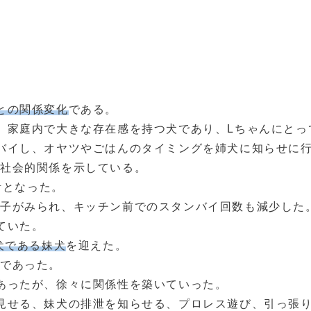
との関係変化
である。
、家庭内で大きな存在感を持つ犬であり、Lちゃんにとっ
バイし、オヤツやごはんのタイミングを姉犬に知らせに行
の社会的関係を示している。
活となった。
様子がみられ、キッチン前でのスタンバイ回数も減少した
ていた。
犬である妹犬
を迎えた。
であった。
あったが、徐々に関係性を築いていった。
見せる、妹犬の排泄を知らせる、プロレス遊び、引っ張