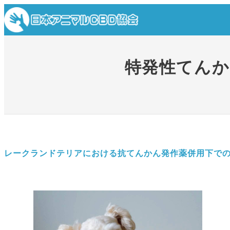
内
容
を
ス
特発性てんか
キ
ッ
プ
レークランドテリアにおける抗てんかん発作薬併用下での