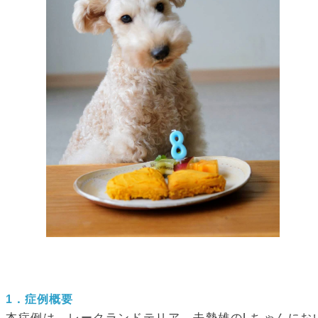
1．症例概要
本症例は、
レークランドテリア
、去勢雄のLちゃんにお