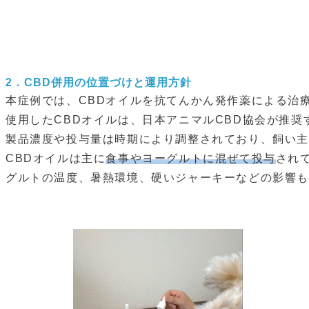
2．
CBD併用の位置づけと運用方針
本症例では、CBDオイルを抗てんかん発作薬による治
使用したCBDオイルは、日本アニマルCBD協会が推奨
製品濃度や投与量は時期により調整されており、飼い
CBDオイルは主に
食事やヨーグルトに混ぜて投与
され
グルトの温度、暑熱環境、硬いジャーキーなどの影響