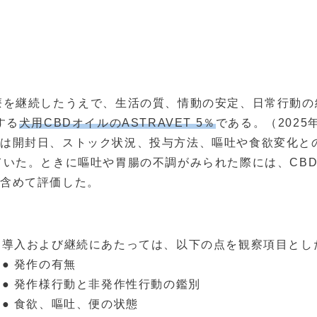
療を継続したうえで、生活の質、情動の安定、日常行動
する
犬用CBDオイルのASTRAVET 5％
である。（2025
主は開封日、ストック状況、投与方法、嘔吐や食欲変化と
ていた。ときに嘔吐や胃腸の不調がみられた際には、CB
も含めて評価した。
導入および継続にあたっては、以下の点を観察項目とし
● 発作の有無
● 発作様行動と非発作性行動の鑑別
● 食欲、嘔吐、便の状態